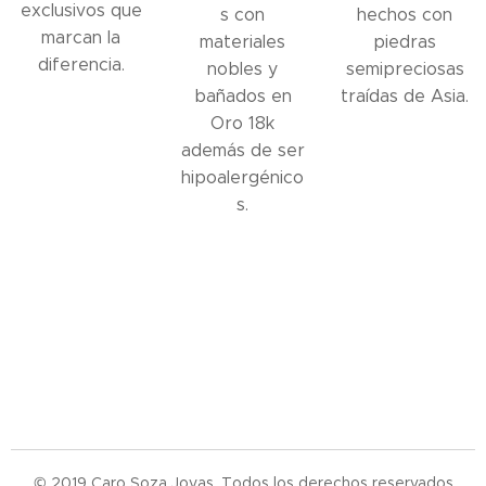
exclusivos que
s con
hechos con
marcan la
materiales
piedras
diferencia.
nobles y
semipreciosas
bañados en
traídas de Asia.
Oro 18k
además de ser
hipoalergénico
s.
© 2019 Caro Soza Joyas. Todos los derechos reservados